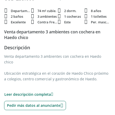
Departamento
74 m² cubie.
2 dorm.
8 años
2 baños
3 ambientes
1 cocheras
1 toilettes
Excelente
Contra Frente
Este
Per. mascota
Venta departamento 3 ambientes con cochera en
Haedo chico
Descripción
Venta departamento 3 ambientes con cochera en Haedo
chico
Ubicación estratégica en el corazón de Haedo Chico próximo
a colegios, centro comercial y gastronómico de Haedo.
Este edificio de primera calidad constructiva, ha sido
Leer descripción completa
cuidadosamente diseñado para combinar estilo y
funcionalidad. Calefacción por radiadores, Porcelanato y
Pedir más datos al anunciante
detalles de categoría reflejan un compromiso con la calidad y
el confort. Las aberturas de aluminio Doble Vidrio Hermético