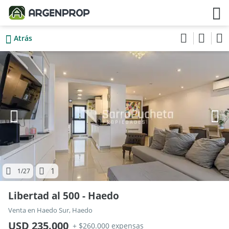
Atrás
1
1
/27
Libertad al 500 - Haedo
Venta en Haedo Sur, Haedo
USD 235.000
+ $260.000 expensas