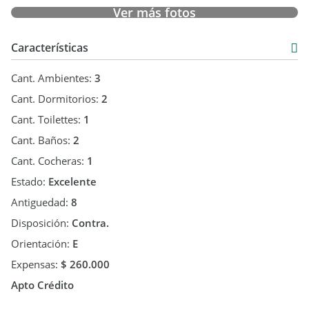
Edificio con piscina, deck, SUM en excelentes condiciones y
Ver más fotos
gimnasio.
Características
Contáctanos ahora y coordina tu visita!
Cant. Ambientes:
3
Cant. Dormitorios:
2
Cant. Toilettes:
1
Cant. Baños:
2
La información comercial presentada en este aviso
publicitario representa material de carácter informativo y/o
Cant. Cocheras:
1
ilustrativo, pudiendo no ser exacta, estar sujeta a errores,
Estado:
Excelente
omisiones y cambios, incluyendo el precio o el retiro de la
oferta sin previo aviso.
Antiguedad:
8
Disposición:
Contra.
Orientación:
E
Expensas:
$ 260.000
Apto Crédito