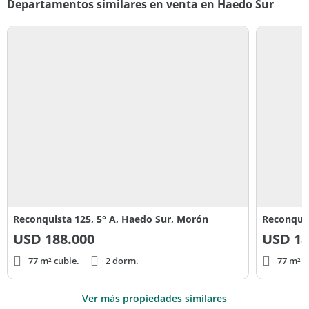
Departamentos similares en venta en Haedo Sur
Reconquista 125, 5° A, Haedo Sur, Morón
Reconquis
USD
188.000
USD
18
77 m² cubie.
2 dorm.
77 m² c
Ver más propiedades similares