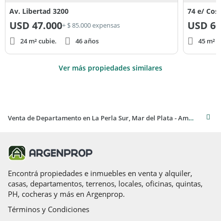
Av. Libertad 3200
74 e/ Cos
USD
47.000
USD
60
+ $ 85.000 expensas
24 m² cubie.
46 años
45 m² c
Ver más propiedades similares
Venta de Departamento en La Perla Sur, Mar del Plata - Amplio 1 dormitorio
Encontrá propiedades e inmuebles en venta y alquiler,
casas, departamentos, terrenos, locales, oficinas, quintas,
PH, cocheras y más en Argenprop.
Términos y Condiciones