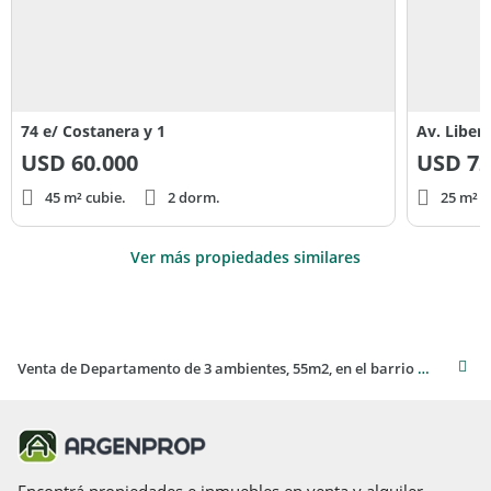
74 e/ Costanera y 1
Av. Liber
USD
60.000
USD
72
45 m² cubie.
2 dorm.
25 m² c
Ver más propiedades similares
Venta de Departamento de 3 ambientes, 55m2, en el barrio La Perla Sur, Mar del Plata
Encontrá propiedades e inmuebles en venta y alquiler,