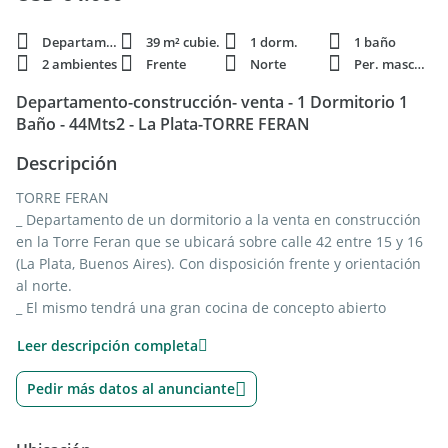
Departamento
39 m² cubie.
1 dorm.
1 baño
2 ambientes
Frente
Norte
Per. mascota
Departamento-construcción- venta - 1 Dormitorio 1
Baño - 44Mts2 - La Plata-TORRE FERAN
Descripción
TORRE FERAN
_ Departamento de un dormitorio a la venta en construcción
en la Torre Feran que se ubicará sobre calle 42 entre 15 y 16
(La Plata, Buenos Aires). Con disposición frente y orientación
al norte.
_ El mismo tendrá una gran cocina de concepto abierto
equipada con muebles sobre y bajo mesada integrada al
Leer descripción completa
living comedor mediante una gran isla central, un dormitorio
con placard empotrado y un baño completo con ducha.
Pedir más datos al anunciante
Amplio y luminoso, también dispondrá de balcón semi
cubierto y pre instalación para equipo de aire acondicionado.
El edificio contará con terraza provista con salón de usos