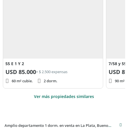
adherida al Sistema Coldwell Banker Golden Team.
55 E 1 Y 2
7/58 y 59
USD
85.000
USD
87
+ $ 2.500 expensas
60 m² cubie.
2 dorm.
90 m² c
Ver más propiedades similares
Amplio departamento 1 dorm. en venta en La Plata, Buenos Aires