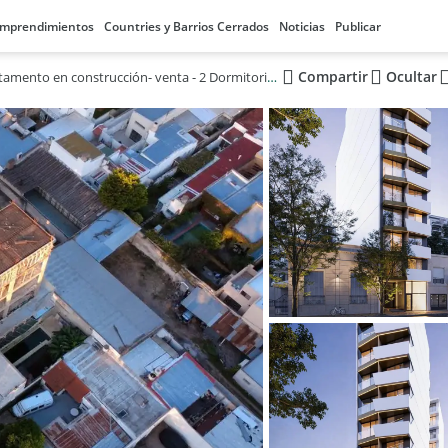
mprendimientos
Countries y Barrios Cerrados
Noticias
Publicar
Compartir
Ocultar
Departamento en construcción- venta - 2 Dormitorios 1 Baño - 62Mts2 - La Plata-TORRE CEHËR