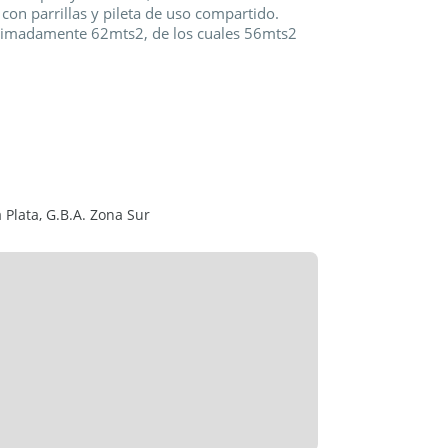
 con parrillas y pileta de uso compartido.
roximadamente 62mts2, de los cuales 56mts2
opers que posee 10 niveles de departamentos
es iluminados
a Plata, G.B.A. Zona Sur
lación térmica y acústica. Color negro.
das tono gris oscuro y alacena textura
marca Johnson o similar.