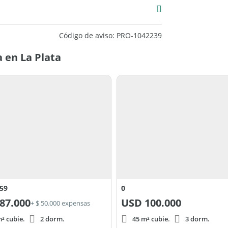
Código de aviso: PRO-1042239
 en La Plata
 meramente orientativa y no forma parte de
datos enunciados fueron proporcionados por
 superficies definitivas surgirán del título de
 pueden estar sujetas a verificación o ajuste.
 Estés
antix.
 59
0
fijas o bien abona de contado y obtené un
87.000
USD
100.000
+ $ 50.000 expensas
² cubie.
2 dorm.
45 m² cubie.
3 dorm.