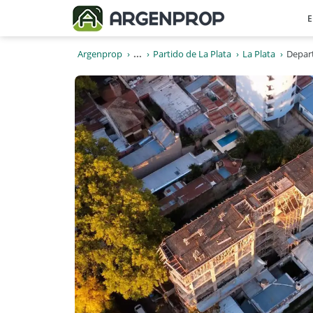
E
Argenprop
...
Partido de La Plata
La Plata