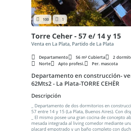
1
100
Torre Ceher - 57 e/ 14 y 15
Venta en La Plata, Partido de La Plata
Departamento
56 m² Cubierta
2 dormit
Norte
Apto profesi.
Per. mascota
Departamento en construcción- ven
62Mts2 - La Plata-TORRE CEHËR
Descripción
_ Departamento de dos dormitorios en construcció
57 entre 14 y 15 (La Plata, Buenos Aires). Con dis
_ El mismo posee una gran cocina de concepto ab
mesada integrada al living comedor mediante una 
placard empotrado y un baño completo con ducha