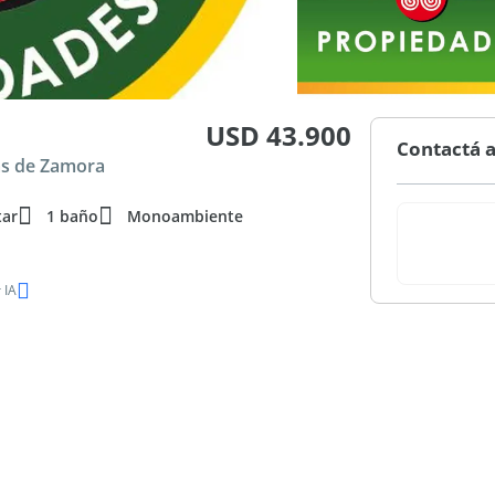
USD 43.900
Contactá a
as de Zamora
tar
1 baño
Monoambiente
 IA