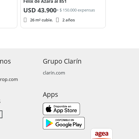
Félix de Azara al 851
USD
43.900
+ $ 150.000 expensas
26 m² cubie.
2 años
anos
Grupo Clarín
clarín.com
prop.com
Apps
s