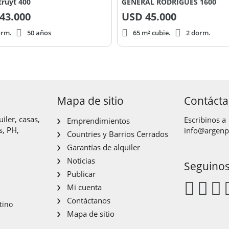
ruyt 400
GENERAL RODRIGUES 1600
43.000
USD
45.000
orm.
50 años
65 m² cubie.
2 dorm.
Mapa de sitio
Contáct
iler, casas,
Escribinos a
Emprendimientos
s, PH,
info@argen
Countries y Barrios Cerrados
Garantías de alquiler
Noticias
Seguino
Publicar
Mi cuenta
Contáctanos
tino
Mapa de sitio