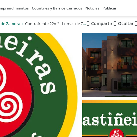
mprendimientos
Countries y Barrios Cerrados
Noticias
Publicar
Compartir
Ocultar
 de Zamora
Contrafrente 22m² - Lomas de Zamora