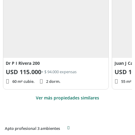
Dr P I Rivera 200
Juan J Cas
USD
115.000
USD
10
+ $ 94.000 expensas
60 m² cubie.
2 dorm.
55 m² c
Ver más propiedades similares
Apto profesional 3 ambientes