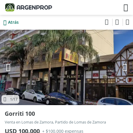
Atrás
1
/17
Gorriti 100
Venta en Lomas de Zamora, Partido de Lomas de Zamora
USD 100.000
+ $100.000 expensas