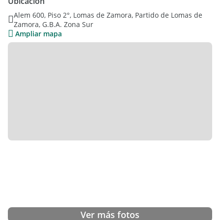
Ubicación
codiciadas de Banfield.
Alem 600, Piso 2°, Lomas de Zamora, Partido de Lomas de
Zamora, G.B.A. Zona Sur
Características principales:
Ampliar mapa
- Distribución : 3 ambientes perfectamente diseñados para tu
comodidad
- Living comedor : Espacioso y luminoso, ideal para reuniones
familiares
- Cocina comedor : Funcional y bien equipada
- 2 habitaciones cómodas : Ambas con placards incorporados
- Baño completo : Totalmente equipado
- Toilette adicional : Práctico para visitas
Ubicación privilegiada:
Situado en una zona estratégica de Banfield, tendrás acceso
rápido a:
- Comercios
- Transporte público
- Áreas verdes
- Instituciones educativas
- Excelente distribución de espacios
Ver más fotos