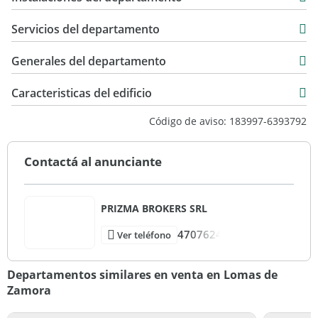
76 m2
Servicios del departamento
Generales del departamento
Caracteristicas del edificio
3
Código de aviso: 183997-6393792
40
Standard
Contactá al anunciante
Bueno
PRIZMA BROKERS SRL
4707624
Ver teléfono
Departamentos similares en venta en Lomas de
Zamora