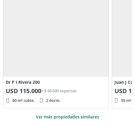
Dr P I Rivera 200
Juan J Cas
USD
115.000
USD
10
+ $ 94.000 expensas
60 m² cubie.
2 dorm.
55 m² c
Ver más propiedades similares