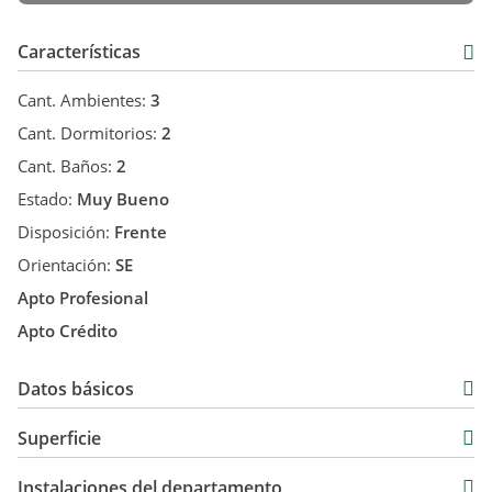
- Abundante luz natural
- Ubicación inmejorable
Características
- Ideal para familias jóvenes o profesionales
Cant. Ambientes:
3
Venta con renta: vencimiento 10/09/2026
Cant. Dormitorios:
2
Cant. Baños:
2
Estado:
Muy Bueno
Disposición:
Frente
Orientación:
SE
Apto Profesional
Apto Crédito
Datos básicos
Departamento
Superficie
Venta
76 m2
USD 94.995
Instalaciones del departamento