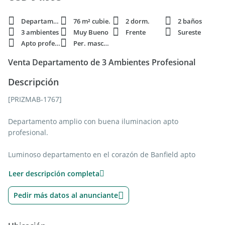
Departamento
76 m² cubie.
2 dorm.
2 baños
3 ambientes
Muy Bueno
Frente
Sureste
Apto profesi.
Per. mascota
Venta Departamento de 3 Ambientes Profesional
Descripción
[PRIZMAB-1767]
Departamento amplio con buena iluminacion apto
profesional.
Luminoso departamento en el corazón de Banfield apto
profesional.
Leer descripción completa
Descubre este encantador departamento de 76 m² cubiertos,
Pedir más datos al anunciante
ubicado en el
segundo piso al frente de un edificio en Alem 600, una de las
zonas más