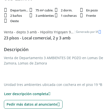
Departamento
75 m² cubie.
2 dorm.
En pozo
2 baños
3 ambientes
1 cocheras
Frente
Oeste
|
Venta - depto 3 amb - Hipolito Yrigoyen 9416 19 B - Lomas De Zamora
Generado por IA
23 písos - Local comercial, 2 y 3 amb
Descripción
Venta de Departamento 3 AMBIENTES DE POZO en Lomas De
Zamora, Lomas de Zamora
Unidad tres ambientes ubicada con cochera en el piso 19 ºB
al frente de 75 m2 + balcón en el edificio Barón Avenue. Se
Leer descripción completa
encuentra sobre Avenida Hipólito Yrigoyen 9416, en un punto
estratégico que asegura la mejor conectividad y acceso a todo
Pedir más datos al anunciante
lo que el entorno tiene para ofrecer.