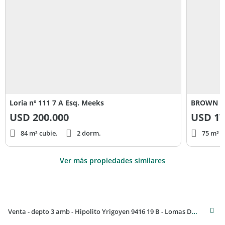
Loria nº 111 7 A Esq. Meeks
BROWN al
USD
200.000
USD
17
84 m² cubie.
2 dorm.
75 m² c
Ver más propiedades similares
Venta - depto 3 amb - Hipolito Yrigoyen 9416 19 B - Lomas De Zamora