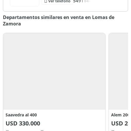
5491144
Ver teléfono
Departamentos similares en venta en Lomas de
Zamora
Saavedra al 400
Alem 200
USD
330.000
USD
28