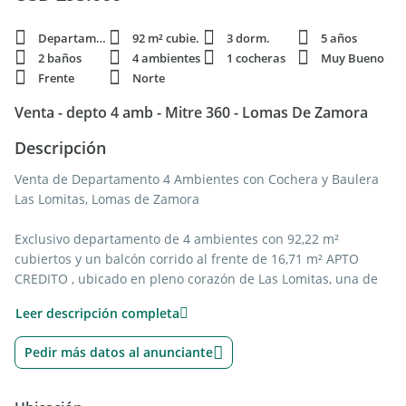
Departamento
92 m² cubie.
3 dorm.
5 años
2 baños
4 ambientes
1 cocheras
Muy Bueno
Frente
Norte
Venta - depto 4 amb - Mitre 360 - Lomas De Zamora
Descripción
Venta de Departamento 4 Ambientes con Cochera y Baulera
Las Lomitas, Lomas de Zamora
Exclusivo departamento de 4 ambientes con 92,22 m²
cubiertos y un balcón corrido al frente de 16,71 m² APTO
CREDITO , ubicado en pleno corazón de Las Lomitas, una de
las zonas más cotizadas de Lomas de Zamora.
Leer descripción completa
Al ingresar, se destaca un amplio y luminoso living-comedor
Pedir más datos al anunciante
con salida al balcón aterrazado al frente, el cual cuenta con
parrilla individual a gas, ideal para disfrutar al aire libre.