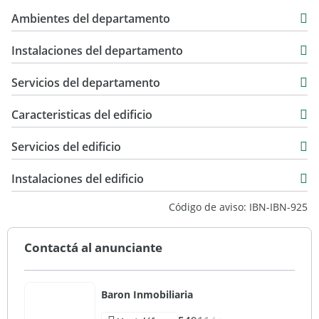
92 m2
en @baroninmobiliaria
Ambientes del departamento
108 m2
Todas las medidas enunciadas son meramente orientativas.
Instalaciones del departamento
Las medidas exactas serán las que se expresan en el
respectivo título de la propiedad y de cada inmueble. Todas
Servicios del departamento
las fotos, videos y descripciones son ilustrativas y no
contractuales.
Caracteristicas del edificio
4
Servicios del edificio
24
Instalaciones del edificio
Código de aviso: IBN-IBN-925
Contactá al anunciante
Baron Inmobiliaria