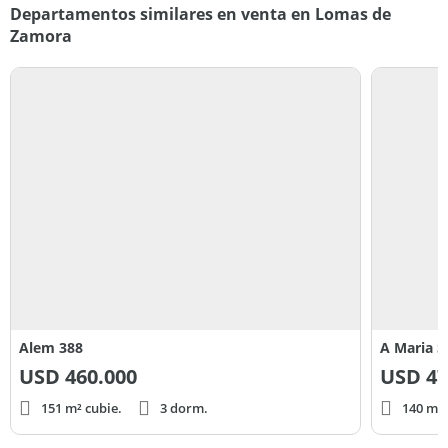
Departamentos similares en venta en Lomas de
Zamora
Alem 388
A Maria S
USD
460.000
USD
47
151 m² cubie.
3 dorm.
140 m² 