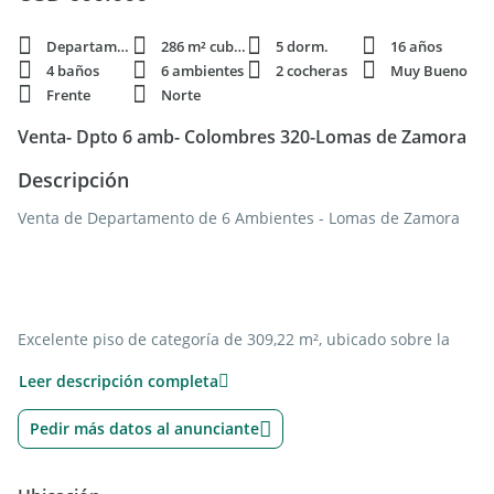
Departamento
286 m² cubie.
5 dorm.
16 años
4 baños
6 ambientes
2 cocheras
Muy Bueno
Frente
Norte
Venta- Dpto 6 amb- Colombres 320-Lomas de Zamora
Descripción
Venta de Departamento de 6 Ambientes - Lomas de Zamora
Excelente piso de categoría de 309,22 m², ubicado sobre la
calle Colombres, en el corazón de Las Lomitas, una de las
Leer descripción completa
zonas más exclusivas de Lomas de Zamora.
Pedir más datos al anunciante
La unidad cuenta con palier privado y entrada de servicio. Al
ingresar, se accede a un hall de recepción con placard de
guardado ,un toilette de recepcion y un amplio espacio