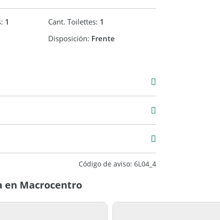
s:
1
Cant. Toilettes:
1
Disposición:
Frente
Venta
USD 62.000
ueno
Código de aviso: 6L04_4
a en Macrocentro