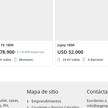
 FE 1800
Jujuy 1800
78.900
USD
52.000
+ $ 120.000 expensas
² cubie.
Monoam.
23 m² cubie.
A Estrenar
Mapa de sitio
Contáct
iler, casas,
Escribinos a
Emprendimientos
s, PH,
info@argen
Countries y Barrios Cerrados