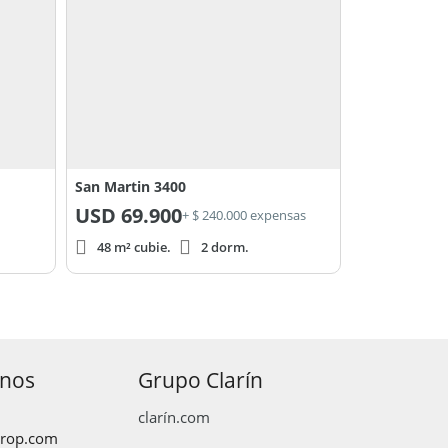
San Martin 3400
USD
69.900
+ $ 240.000 expensas
48 m² cubie.
2 dorm.
anos
Grupo Clarín
clarín.com
prop.com