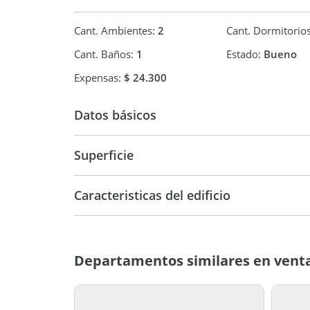
Cant. Ambientes:
2
Cant. Dormitorio
Cant. Baños:
1
Estado:
Bueno
Expensas:
$ 24.300
Datos básicos
Superficie
Departamento
70 m2
Caracteristicas del edificio
Entre
B
Medianeras
Departamentos similares en vent