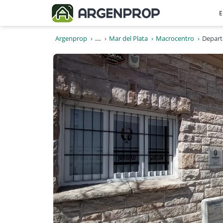
E
Argenprop
...
Mar del Plata
Macrocentro