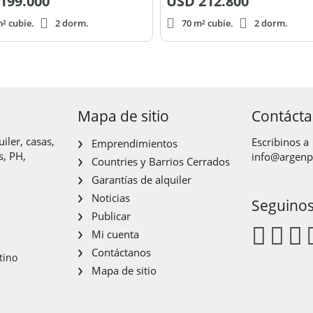
199.000
USD
212.800
² cubie.
2 dorm.
70 m² cubie.
2 dorm.
Mapa de sitio
Contáct
iler, casas,
Escribinos a
Emprendimientos
s, PH,
info@argen
Countries y Barrios Cerrados
Garantías de alquiler
Noticias
Seguino
Publicar
Mi cuenta
Contáctanos
tino
Mapa de sitio