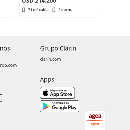
USD
214.200
71 m² cubie.
2 dorm.
anos
Grupo Clarín
clarín.com
prop.com
Apps
s