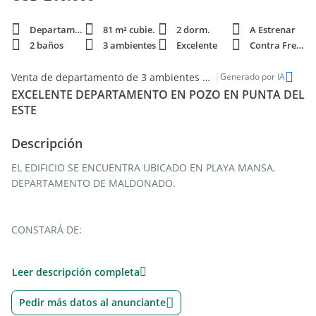
Departamento
81 m² cubie.
2 dorm.
A Estrenar
2 baños
3 ambientes
Excelente
Contra Frente
|
Venta de departamento de 3 ambientes en zona premium de Maldonado
Generado por IA
EXCELENTE DEPARTAMENTO EN POZO EN PUNTA DEL
ESTE
Descripción
EL EDIFICIO SE ENCUENTRA UBICADO EN PLAYA MANSA,
DEPARTAMENTO DE MALDONADO.
CONSTARÁ DE:
- ABERTURAS EN ALUMINIO ANODIZADO EUROPEO CON RPT Y
Leer descripción completa
DOBLE CRISTAL AISLANTE TÉRMICO.
- CARPINTERÍA INTERIOR EN MADERA, HERRAJES Y MANETAS
Pedir más datos al anunciante
EN ACERO INOXIDABLE.