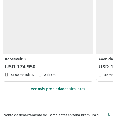
Roosevelt 0
Avenida
USD
174.950
USD
19
53,50 m² cubie.
2 dorm.
49 m² c
Ver más propiedades similares
Venta de departamento de 3 ambientes en zona premium de Maldonado