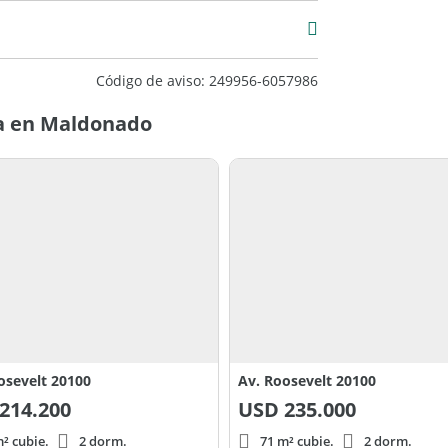
mera
Código de aviso: 249956-6057986
a en Maldonado
osevelt 20100
Av. Roosevelt 20100
214.200
USD
235.000
² cubie.
2 dorm.
71 m² cubie.
2 dorm.