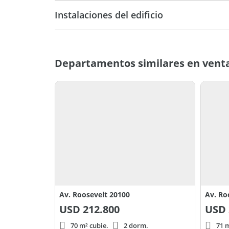
19
Pri
Instalaciones del edificio
Categoria
Departamentos similares en vent
Av. Roosevelt 20100
Av. Ro
USD
212.800
USD
70 m² cubie.
2 dorm.
71 m