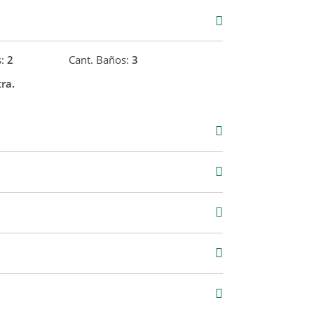
 EN SUITE.
s:
2
Cant. Baños:
3
CTORA Y CALEFÓN.
ra.
L.
U$S 22.000
Venta
USD 290.000
8 m2
95 m2