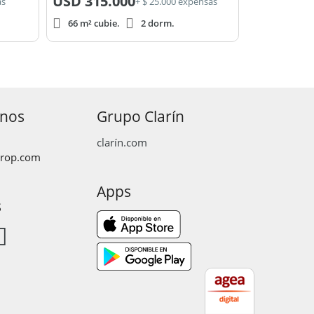
USD
315.000
as
+ $ 25.000 expensas
66 m² cubie.
2 dorm.
anos
Grupo Clarín
clarín.com
prop.com
Apps
s