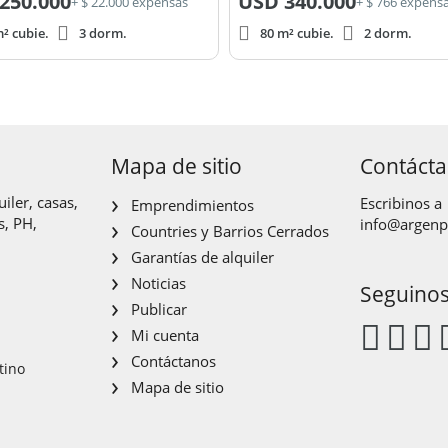
250.000
USD
340.000
+ $ 22.000 expensas
+ $ 766 expens
² cubie.
3 dorm.
80 m² cubie.
2 dorm.
Mapa de sitio
Contáct
iler, casas,
Escribinos a
Emprendimientos
s, PH,
info@argen
Countries y Barrios Cerrados
Garantías de alquiler
Noticias
Seguino
Publicar
Mi cuenta
Contáctanos
tino
Mapa de sitio