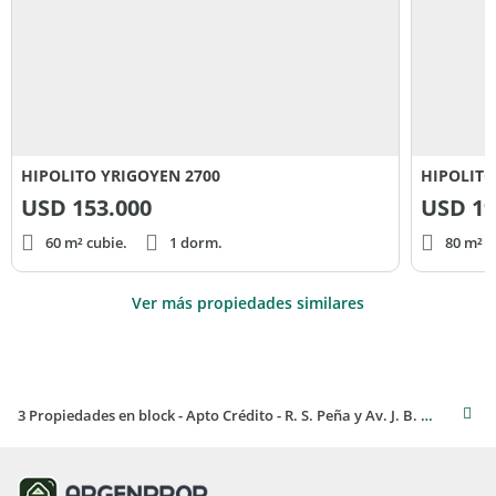
HIPOLITO YRIGOYEN 2700
HIPOLITO
USD
153.000
USD
19
60 m² cubie.
1 dorm.
80 m² c
Ver más propiedades similares
3 Propiedades en block - Apto Crédito - R. S. Peña y Av. J. B. Justo