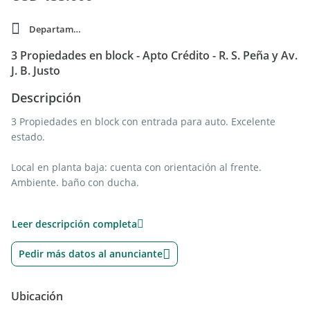
Departamento
3 Propiedades en block - Apto Crédito - R. S. Peña y Av.
J. B. Justo
Descripción
3 Propiedades en block con entrada para auto. Excelente
estado.
Local en planta baja: cuenta con orientación al frente.
Ambiente. baño con ducha.
Departamento 2 amb. en planta baja: cuenta con living
Leer descripción completa
comedor (4x2,98m2) con calefactor por tiro balanceado, y
ventilación natural al patio interno. Cocina separada
Pedir más datos al anunciante
(3,25x2,5m2) con ventilación natural al patio. Patio (3,5x2m2)
con rejas. Dormitorio al frente (3,50x3,50m2) con placard
empotrado. Baño completo con ducha (1,57x1,97m2).
Ubicación