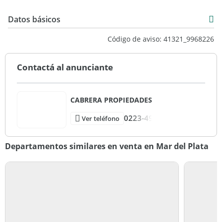
Datos básicos
Venta
Nota: Las medidas indicadas, y las imágenes son meramente
Código de aviso: 41321_9968226
orientativas.
USD 155.000
Ref#9968226.
Contactá al anunciante
CABRERA PROPIEDADES
0223-49
Ver teléfono
Departamentos similares en venta en Mar del Plata