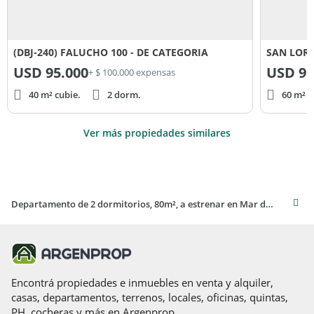
(DBJ-240) FALUCHO 100 - DE CATEGORIA
SAN LORE
USD
95.000
USD
95
+ $ 100.000 expensas
40 m² cubie.
2 dorm.
60 m² c
Ver más propiedades similares
Departamento de 2 dormitorios, 80m², a estrenar en Mar del Plata
Encontrá propiedades e inmuebles en venta y alquiler,
casas, departamentos, terrenos, locales, oficinas, quintas,
PH, cocheras y más en Argenprop.