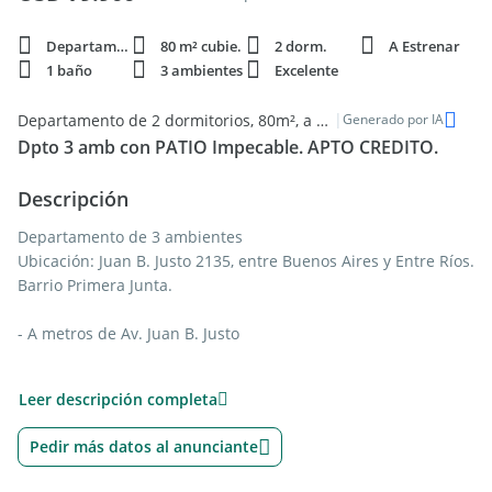
Departamento
80 m² cubie.
2 dorm.
A Estrenar
1 baño
3 ambientes
Excelente
|
Departamento de 2 dormitorios, 80m², a estrenar en Mar del Plata
Generado por IA
Dpto 3 amb con PATIO Impecable. APTO CREDITO.
Descripción
Departamento de 3 ambientes
Ubicación: Juan B. Justo 2135, entre Buenos Aires y Entre Ríos.
Barrio Primera Junta.
- A metros de Av. Juan B. Justo
- Próximo a Av. Independencia
Leer descripción completa
- Cercano al centro comercial de la zona - Rápido acceso al
Pedir más datos al anunciante
microcentro y a la costa