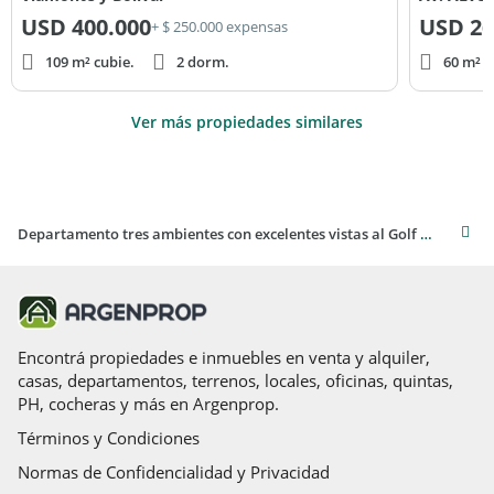
USD
400.000
USD
26
+ $ 250.000 expensas
109 m² cubie.
2 dorm.
60 m² c
Ver más propiedades similares
Departamento tres ambientes con excelentes vistas al Golf y al mar
Encontrá propiedades e inmuebles en venta y alquiler,
casas, departamentos, terrenos, locales, oficinas, quintas,
PH, cocheras y más en Argenprop.
Términos y Condiciones
Normas de Confidencialidad y Privacidad