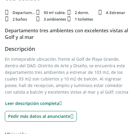
Departamento
93 m² cubie.
2 dorm.
A Estrenar
2 baños
3 ambientes
1 toilettes
Departamento tres ambientes con excelentes vistas al
Golf y al mar
Descripción
En inmejorable ubicación, frente al Golf de Playa Grande,
dentro del DAD -Distrito de Arte y Diseño, se encuentra este
departamento tres ambientes a estrenar de 103 m2, de los
cuales 93 m2 son cubiertos y 10 m2 de balcón. Al ingresar
posee, hall de recepcion, amplio y luminoso estar comedor
con salida a balcón y excelentes vistas al mar y al Golf; cocina
integrada, y toilette. Mientras que en el area privada, posee
Leer descripción completa
dos comodos dormitorios en suite. Ademas posee detalles de
estilo y confort; y acceso a los excelentes amenities que el
Pedir más datos al anunciante
edificio ofrece, tales como: SUM, pileta, gimnasio y laundry.