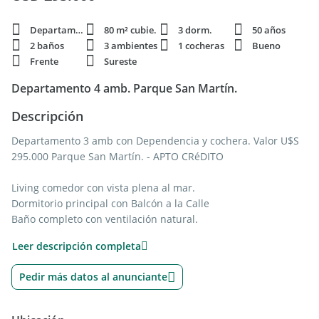
Departamento
80 m² cubie.
3 dorm.
50 años
2 baños
3 ambientes
1 cocheras
Bueno
Frente
Sureste
Departamento 4 amb. Parque San Martín.
Descripción
Departamento 3 amb con Dependencia y cochera. Valor U$S
295.000 Parque San Martín. - APTO CRéDITO
Living comedor con vista plena al mar.
Dormitorio principal con Balcón a la Calle
Baño completo con ventilación natural.
Segundo dormitorio a la calle, con placard.
Leer descripción completa
Dependencia con Baño de servicio
Cómoda cocina con ventilación natural
Pedir más datos al anunciante
Lavadero
Espacio de cochera