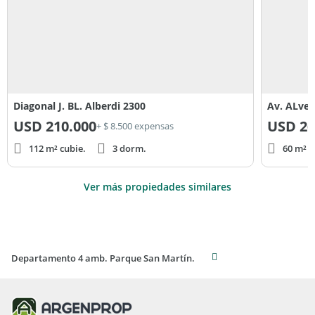
Diagonal J. BL. Alberdi 2300
Av. ALvea
USD
210.000
USD
26
+ $ 8.500 expensas
112 m² cubie.
3 dorm.
60 m² c
Ver más propiedades similares
Departamento 4 amb. Parque San Martín.