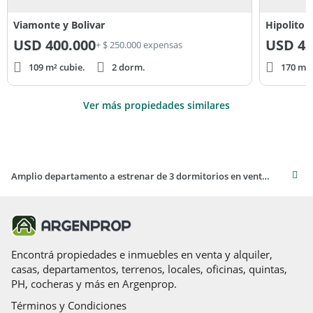
Viamonte y Bolivar
Hipolito 
USD
400.000
USD
42
+ $ 250.000 expensas
109 m² cubie.
2 dorm.
170 m² 
Ver más propiedades similares
Amplio departamento a estrenar de 3 dormitorios en venta en Mar del Plata
Encontrá propiedades e inmuebles en venta y alquiler,
casas, departamentos, terrenos, locales, oficinas, quintas,
PH, cocheras y más en Argenprop.
Términos y Condiciones