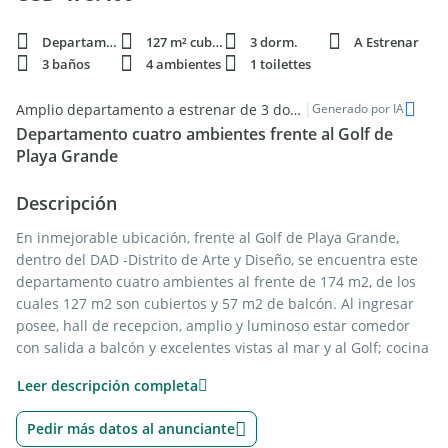
Departamento
127 m² cubie.
3 dorm.
A Estrenar
3 baños
4 ambientes
1 toilettes
|
Amplio departamento a estrenar de 3 dormitorios en venta en Mar del Plata
Generado por IA
Departamento cuatro ambientes frente al Golf de
Playa Grande
Descripción
En inmejorable ubicación, frente al Golf de Playa Grande,
dentro del DAD -Distrito de Arte y Diseño, se encuentra este
departamento cuatro ambientes al frente de 174 m2, de los
cuales 127 m2 son cubiertos y 57 m2 de balcón. Al ingresar
posee, hall de recepcion, amplio y luminoso estar comedor
con salida a balcón y excelentes vistas al mar y al Golf; cocina
integrada, y toilette. Mientras que en el area privada, posee
Leer descripción completa
tres comodos dormitorios en suite con salida a balcón.
Ademas posee detalles de estilo y confort; y acceso a los
Pedir más datos al anunciante
excelentes amenities que el edificio ofrece, tales como: SUM,