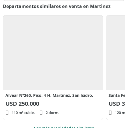
Departamentos similares en venta en Martinez
Alvear N°260, Piso: 4 H, Martinez, San Isidro.
Santa Fe 
USD
250.000
USD
39
110 m² cubie.
2 dorm.
120 m² 