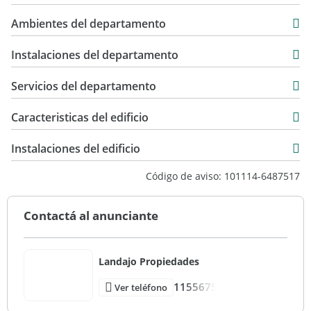
Venta
116 m2
USD 320.000
Ambientes del departamento
9 m2
125 m2
Instalaciones del departamento
Servicios del departamento
Caracteristicas del edificio
13
Instalaciones del edificio
4
Código de aviso: 101114-6487517
49
Torre
Contactá al anunciante
Muy Bueno
Landajo Propiedades
1155675
Ver teléfono