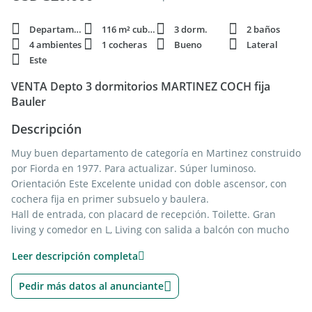
Departamento
116 m² cubie.
3 dorm.
2 baños
4 ambientes
1 cocheras
Bueno
Lateral
Este
VENTA Depto 3 dormitorios MARTINEZ COCH fija
Bauler
Descripción
Muy buen departamento de categoría en Martinez construido
por Fiorda en 1977. Para actualizar. Súper luminoso.
Orientación Este Excelente unidad con doble ascensor, con
cochera fija en primer subsuelo y baulera.
Hall de entrada, con placard de recepción. Toilette. Gran
living y comedor en L, Living con salida a balcón con mucho
sol de mañana. Y luminoso el resto del día. Pisos de pinotea .
Leer descripción completa
El comedor con paso a cocina con comedor diario
incorporado. Entrada independiente con ascensor de
Pedir más datos al anunciante
servicio. Lavadero independiente, dependencia de servicio
con su baño. Mucho sol y mucha luz todo este área también.