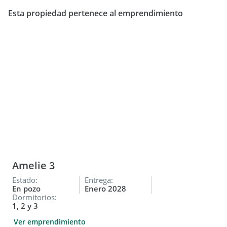
Domótica integrada
Esta propiedad pertenece al emprendimiento
Unidad ubicada en 2do piso, con cocina integrada, estar
comedor, dormitorio con placard y baño completo. Algunas
unidades cuentan con balcón propio (consultar tipología).
No dejes pasar esta oportunidad de ingresar hoy a un
emprendimiento en pozo, con excelente ubicación y
financiación directa.
Consultanos para más info, planos y unidades disponibles.
Norma G. Pereyra
Oficina Inmobiliaria
Amelie 3
Estado:
Entrega:
En pozo
Enero 2028
Dormitorios:
1, 2 y 3
Ver emprendimiento