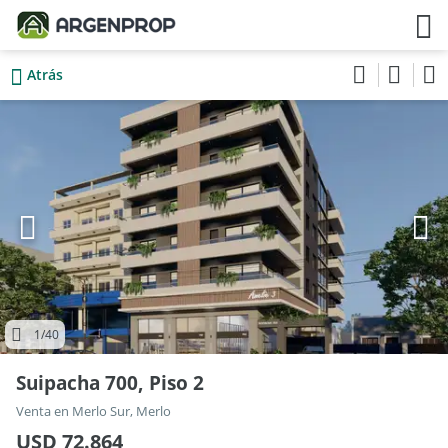
Atrás
1
/40
Suipacha 700, Piso 2
Venta en Merlo Sur, Merlo
USD 72.864