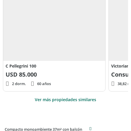
C Pellegrini 100
Victorian
USD
85.000
Consul
2 dorm.
60 años
38,82 m
Ver más propiedades similares
Compacto monoambiente 37m² con balcón