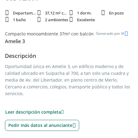
Departamento
37,12 m² cubie.
1 dorm.
En pozo
1 baño
2 ambientes
Excelente
|
Compacto monoambiente 37m² con balcón
Generado por IA
Amelie 3
Descripción
Oportunidad única en Amelie 3, un edificio moderno y de
calidad ubicado en Suipacha al 700, a tan solo una cuadra y
media de Av. del Libertador, en pleno centro de Merlo.
Cercano a comercios, colegios, transporte público y todos los
servicios.
Leer descripción completa
* Unidad de 2 ambientes funcional y luminosa, con excelente
distribución, ideal para quienes buscan su primer hogar o
Pedir más datos al anunciante
una inversión con gran potencial de renta.