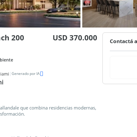
ach 200
USD 370.000
Contactá a
iente
|
Miami
Generado por IA
mi
Hallandale que combina residencias modernas,
ansformación.