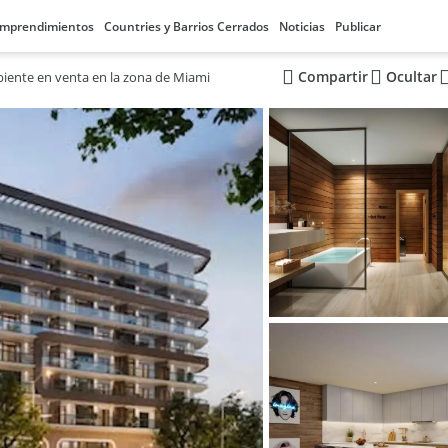
mprendimientos
Countries y Barrios Cerrados
Noticias
Publicar
Compartir
Ocultar
nte en venta en la zona de Miami