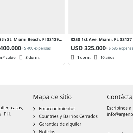
1030 15th St. Miami Beach, Fl 33139 100
3250 1st Ave, Miami, FL 33137
400.000
USD
325.000
+ $ 400 expensas
+ $ 685 expens
m² cubie.
3 dorm.
1 dorm.
10 años
Mapa de sitio
Contáct
iler, casas,
Escribinos a
Emprendimientos
s, PH,
info@argen
Countries y Barrios Cerrados
Garantías de alquiler
Noticias