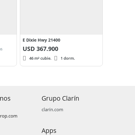
E Dixie Hwy 21400
USD
367.900
as
46 m² cubie.
1 dorm.
anos
Grupo Clarín
clarín.com
prop.com
Apps