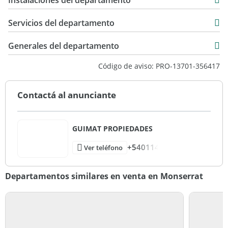
Instalaciones del departamento
49 m2
distribución, mobiliario, dimensiones, terminaciones o
condiciones reales de la unidad ofrecida en venta. El estado
Servicios del departamento
real del inmueble será el que surja de la visita presencial,
documentación correspondiente y constatación directa por
Generales del departamento
parte del interesado.
Código de aviso: PRO-13701-356417
Contactá al anunciante
GUIMAT PROPIEDADES
+540114
Ver teléfono
Departamentos similares en venta en Monserrat