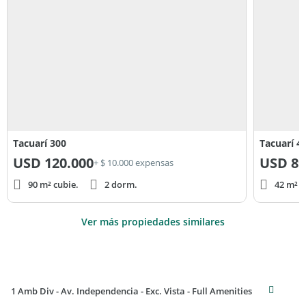
Tacuarí 300
Tacuarí 4
USD
120.000
USD
89
+ $ 10.000 expensas
90 m² cubie.
2 dorm.
42 m² c
Ver más propiedades similares
1 Amb Div - Av. Independencia - Exc. Vista - Full Amenities