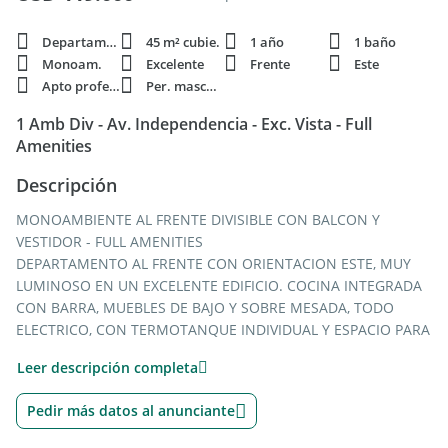
Departamento
45 m² cubie.
1 año
1 baño
Monoam.
Excelente
Frente
Este
Apto profesi.
Per. mascota
1 Amb Div - Av. Independencia - Exc. Vista - Full
Amenities
Descripción
MONOAMBIENTE AL FRENTE DIVISIBLE CON BALCON Y
VESTIDOR - FULL AMENITIES
DEPARTAMENTO AL FRENTE CON ORIENTACION ESTE, MUY
LUMINOSO EN UN EXCELENTE EDIFICIO. COCINA INTEGRADA
CON BARRA, MUEBLES DE BAJO Y SOBRE MESADA, TODO
ELECTRICO, CON TERMOTANQUE INDIVIDUAL Y ESPACIO PARA
LAVARROPAS. UNIDAD DE MUY BUENA CALIDAD
Leer descripción completa
CONSTRUCTIVA.
EDIFICIO DE CATEGORIA CON 3 AMPLIOS ASCENSORES +
Pedir más datos al anunciante
ASCENSOR CAMILLERO, COMPUESTO DE PB + 15 PISOS.
CUENTA CON GIMNASIO TOTALMENTE EQUIPADO, SUM,