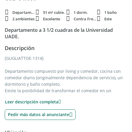
Departamento
51 m² cubie.
1 dorm.
1 baño
2 ambientes
Excelente
Contra Frente
Este
Departamento a 3 1/2 cuadras de la Universidad
UADE.
Descripción
[GUGLIATTOE-1314]
Departamento compuesto por living y comedor, cocina con
comedor diario (originalmente dependencia de servicio), un
dormitorio y baño completo.
Existe la posibilidad de transformar el comedor en un
segundo dormitorio y rehabilitar el baño de la antigua
Leer descripción completa
dependencia, actualmente utilizado como cuarto de depósito.
Pedir más datos al anunciante
Cuenta con pisos de parquet, se encuentra en excelente
estado general y es muy luminoso.