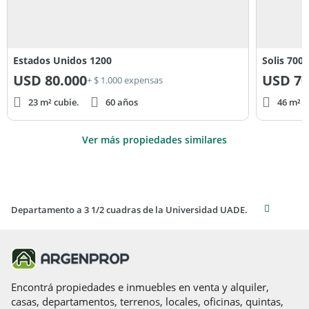
Estados Unidos 1200
Solis 700
USD
80.000
USD
70
+ $ 1.000 expensas
23 m² cubie.
60 años
46 m² c
Ver más propiedades similares
Departamento a 3 1/2 cuadras de la Universidad UADE.
Encontrá propiedades e inmuebles en venta y alquiler,
casas, departamentos, terrenos, locales, oficinas, quintas,