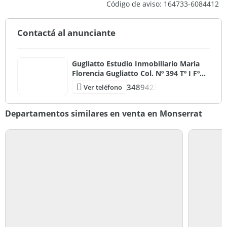
Código de aviso: 164733-6084412
2
55
Contactá al anunciante
Entre Medianeras
Muy Bueno
Gugliatto Estudio Inmobiliario Maria
Florencia Gugliatto Col. Nº 394 Tº I Fº
132 CMZC / Mat. 3839 Tº I Fº 144
3489423
Ver teléfono
CUCICBA
Departamentos similares en venta en Monserrat