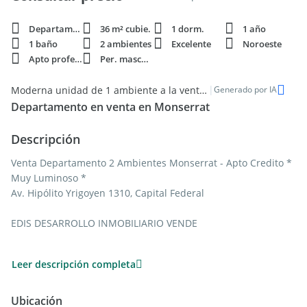
Departamento
36 m² cubie.
1 dorm.
1 año
1 baño
2 ambientes
Excelente
Noroeste
Apto profesi.
Per. mascota
|
Moderna unidad de 1 ambiente a la venta en Monserrat
Generado por IA
Departamento en venta en Monserrat
Descripción
Venta Departamento 2 Ambientes Monserrat - Apto Credito *
Muy Luminoso *
Av. Hipólito Yrigoyen 1310, Capital Federal
EDIS DESARROLLO INMOBILIARIO VENDE
CARACTERÍSTICAS PRINCIPALES
Leer descripción completa
* 7º piso
* 2 ambientes
Ubicación