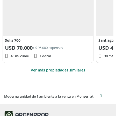
Solis 700
Santiago 
USD
70.000
USD
48
+ $ 95.000 expensas
46 m² cubie.
1 dorm.
30 m² c
Ver más propiedades similares
Moderna unidad de 1 ambiente a la venta en Monserrat