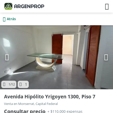
Atrás
1
1
/12
Avenida Hipólito Yrigoyen 1300, Piso 7
Venta en Monserrat, Capital Federal
Consultar precio
+ $110.000 expensas