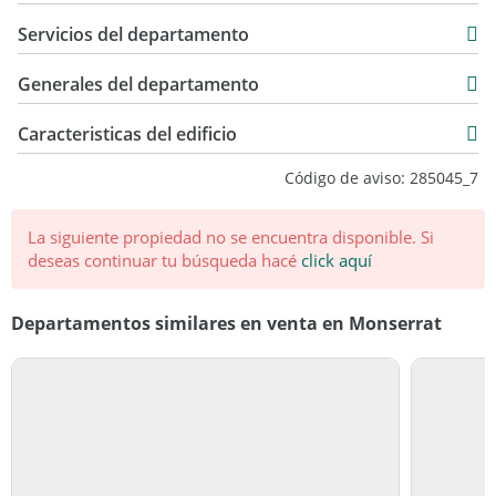
36 m2
normas del Código Civil y Comercial de la Nación y
Consultar precio
Servicios del departamento
Constitucionales, los asesores o agentes NO ejercen el
36 m2
corretaje inmobiliario. Todas las operaciones inmobiliarias
Generales del departamento
son objeto de intermediación y conclusión por parte del
martillero y corredor colegiado,
Caracteristicas del edificio
10
Código de aviso: 285045_7
10
Tipo Block
La siguiente propiedad no se encuentra disponible.
Si
deseas continuar tu búsqueda hacé
click aquí
Bueno
Departamentos similares en venta en Monserrat