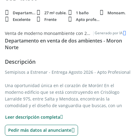
Departamento
27 m² cubie.
1 baño
Monoam.
Excelente
Frente
Apto profesi.
|
Venta de moderno monoambiente con 27m² en Morón Norte
Generado por IA
Departamento en venta de dos ambientes - Moron
Norte
Descripción
Semipisos a Estrenar - Entrega Agosto 2026 - Apto Profesional
Una oportunidad única en el corazón de Morón! En el
moderno edificio que se está construyendo en Crisólogo
Larralde 975, entre Salta y Mendoza, encontrarás la
comodidad y el diseño de vanguardia que buscas, con un
entorno ideal para tu vida y tu trabajo.
Leer descripción completa
Ubicación Inmejorable:
Pedir más datos al anunciante
A solo dos cuadras de la Estación de Tren y la Universidad de