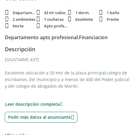
Departamento
43 m² cubie.
1 dorm.
1 baño
2 ambientes
1 cocheras
Excelente
Frente
Norte
Apto profesi.
Departamento apto profesional.Financiacion
Descripción
[GIUSTIARIE-437]
Excelente ubicación a 50 mts de la plaza principal,colegio de
escribanos, del municipio y a menos de 400 del Poder Judicial
y del colegio de abogados de Morón.
Semipiso de dos ambientes, con kitchenette, baño y balcón al
Leer descripción completa
frente.
La unidad es de dimensiones cómodas. Tiene terraza propia
Pedir más datos al anunciante
de 50m2 aproximadamente y una cochera cubierta mas
espacio amplio de baulera abierto con opción a cerrarlo o
estacionar una moto.