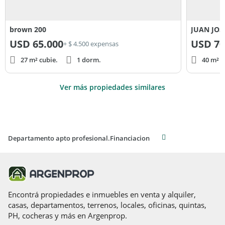
brown 200
USD
65.000
USD
70
+ $ 4.500 expensas
27 m² cubie.
1 dorm.
40 m² c
Ver más propiedades similares
Departamento apto profesional.Financiacion
Encontrá propiedades e inmuebles en venta y alquiler,
casas, departamentos, terrenos, locales, oficinas, quintas,
PH, cocheras y más en Argenprop.