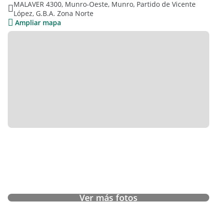
MALAVER 4300, Munro-Oeste, Munro, Partido de Vicente
GABRIEL MATILLA PROPIEDADES ,,
López, G.B.A. Zona Norte
Ampliar mapa
Ver más fotos