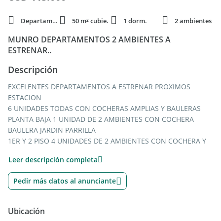
Departamento
50 m² cubie.
1 dorm.
2 ambientes
MUNRO DEPARTAMENTOS 2 AMBIENTES A
ESTRENAR..
Descripción
EXCELENTES DEPARTAMENTOS A ESTRENAR PROXIMOS
ESTACION
6 UNIDADES TODAS CON COCHERAS AMPLIAS Y BAULERAS
PLANTA BAJA 1 UNIDAD DE 2 AMBIENTES CON COCHERA
BAULERA JARDIN PARRILLA
1ER Y 2 PISO 4 UNIDADES DE 2 AMBIENTES CON COCHERA Y
BAULERA, BALCON, TODOS AL FRENTE MUY LUMINOSOS
Leer descripción completa
1 DEPTO EN DUPLEX EN 1ER Y 2DO PISO, CON BANO Y
TOILETTE, COCHERA Y BAULERA, DORMITORIO EN SUITE CON
Pedir más datos al anunciante
VESTIDOR, AMPLIO BALCON.. MUY LUMINOSO
EXCELENTE CALIDAD DE CONSTRUCCION Y TERMINACIONES
DE 1ER NIVEL
Ubicación
UNIDADES DESDE U$S 115.000.