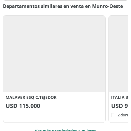
Departamentos similares en venta en Munro-Oeste
MALAVER ESQ C.TEJEDOR
ITALIA 30
USD
115.000
USD
95
2 dorm
Ver más propiedades similares