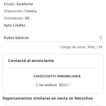
Estado:
Excelente
Disposición:
Contra.
Orientación:
SO
Apto Crédito
Datos básicos
Departamento
Código de aviso: 3FN2_178
Venta
USD 48.000
Contactá al anunciante
CHIOCCHETTI INMOBILIARIA
0226215
Ver teléfono
Departamentos similares en venta en Necochea