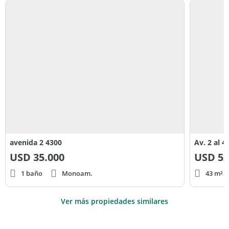
avenida 2 4300
Av. 2 al 4
USD
35.000
USD
52
1 baño
Monoam.
43 m² c
Ver más propiedades similares