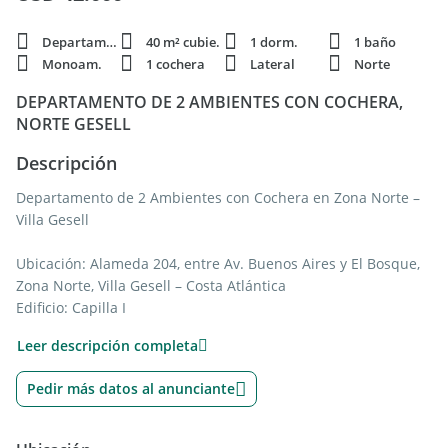
Departamento
40 m² cubie.
1 dorm.
1 baño
Monoam.
1 cochera
Lateral
Norte
DEPARTAMENTO DE 2 AMBIENTES CON COCHERA,
NORTE GESELL
Descripción
Departamento de 2 Ambientes con Cochera en Zona Norte –
Villa Gesell
Ubicación: Alameda 204, entre Av. Buenos Aires y El Bosque,
Zona Norte, Villa Gesell – Costa Atlántica
Edificio: Capilla I
Superficie cubierta: 40 m²
Leer descripción completa
Superficie de cochera: 14 m²
Pedir más datos al anunciante
Valor: U$S 42.000 Retasado