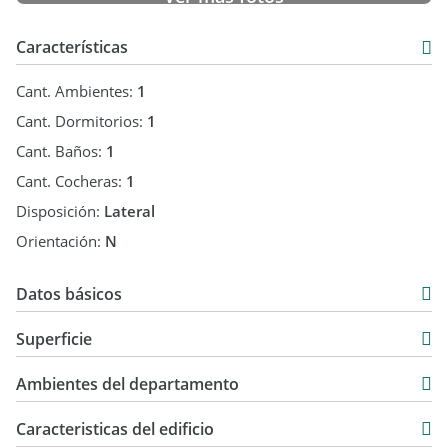
1 baño completo
Características
Cochera incluida
Cant. Ambientes:
1
Cant. Dormitorios:
1
Cant. Baños:
1
Servicios:
Cant. Cocheras:
1
? Luz
? Agua corriente
Disposición:
Lateral
? Cloacas
Orientación:
N
? Gas envasado
Una oportunidad ideal para disfrutar de la tranquilidad de
Datos básicos
Villa Gesell con todos los servicios esenciales. ¡Listo para
Departamento
mudarse o alquilar!
Superficie
Venta
40 m2
USD 42.000
Ambientes del departamento
14 m2
Ref#9212791.
54 m2
Caracteristicas del edificio