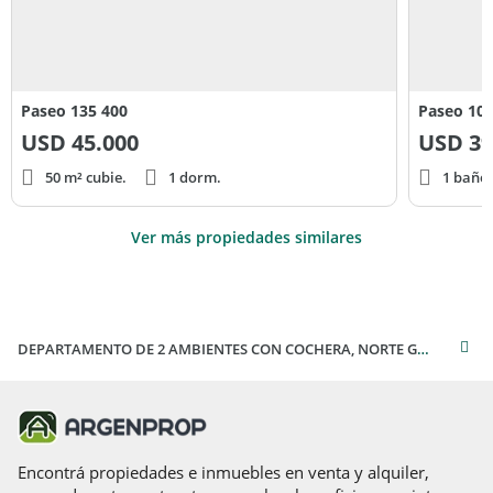
Paseo 135 400
Paseo 105
USD
45.000
USD
39
50 m² cubie.
1 dorm.
1 baño
Ver más propiedades similares
DEPARTAMENTO DE 2 AMBIENTES CON COCHERA, NORTE GESELL
Encontrá propiedades e inmuebles en venta y alquiler,