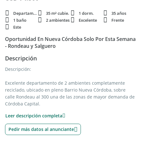
Departamento
35 m² cubie.
1 dorm.
35 años
1 baño
2 ambientes
Excelente
Frente
Este
Oportunidad En Nueva Córdoba Solo Por Esta Semana
- Rondeau y Salguero
Descripción
Descripción:
Excelente departamento de 2 ambientes completamente
reciclado, ubicado en pleno Barrio Nueva Córdoba, sobre
calle Rondeau al 300 una de las zonas de mayor demanda de
Córdoba Capital.
La propiedad fue sometida a una reforma integral que
Leer descripción completa
incluye cambio total de pisos, renovación completa de baño y
renovación de cocina con muebles nuevos y mesada de
Pedir más datos al anunciante
granito. Listo para entrar.
Distribución: