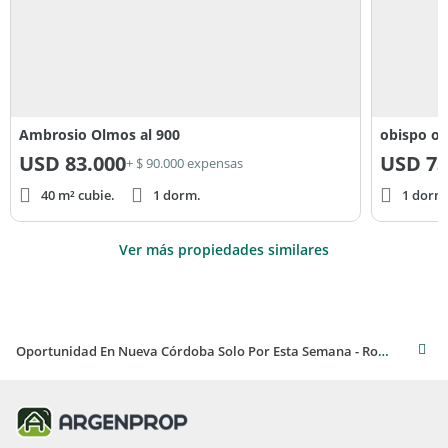
Ambrosio Olmos al 900
obispo or
USD
83.000
USD
73
+ $ 90.000 expensas
40 m² cubie.
1 dorm.
1 dorm
Ver más propiedades similares
Oportunidad En Nueva Córdoba Solo Por Esta Semana - Rondeau y Salguero