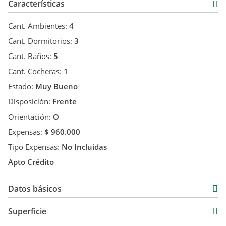
de amplia libertad para adquirir información concreta, veraz,
Características
o objetiva que revista el carácter de una oferta -"
Cant. Ambientes:
4
Cant. Dormitorios:
3
Cant. Baños:
5
Cant. Cocheras:
1
Estado:
Muy Bueno
Disposición:
Frente
Orientación:
O
Expensas:
$ 960.000
Tipo Expensas:
No Incluidas
Apto Crédito
Datos básicos
Departamento
Superficie
Venta
273 m2