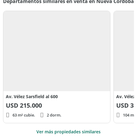
Departamentos similares en venta en Nueva Cordoba
Av. Vélez Sarsfield al 600
Av. Vélez 
USD
215.000
USD
30
63 m² cubie.
2 dorm.
104 m² 
Ver más propiedades similares