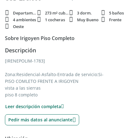
Departamento
273 m² cubie.
3 dorm.
5 baños
4 ambientes
1 cocheras
Muy Bueno
Frente
Oeste
Sobre Irigoyen Piso Completo
Descripción
[IRENEPOLIM-1783]
Zona:Residencial-Asfalto-Entrada de servicio:Si-
PISO COMLETO FRENTE A IRIGOYEN
vista a las sierras
piso 8 completo
1 dormitorio amplio con baño en suite doble placard
Leer descripción completa
3 dormitorios con placares,
mas dependecia de servicio,
Pedir más datos al anunciante
5 baños
frente
con balcon terraza amplio todo frente balcon