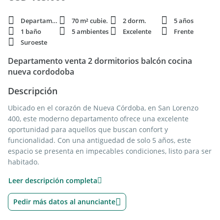
Departamento
70 m² cubie.
2 dorm.
5 años
1 baño
5 ambientes
Excelente
Frente
Suroeste
Departamento venta 2 dormitorios balcón cocina
nueva cordodoba
Descripción
Ubicado en el corazón de Nueva Córdoba, en San Lorenzo
400, este moderno departamento ofrece una excelente
oportunidad para aquellos que buscan confort y
funcionalidad. Con una antiguedad de solo 5 años, este
espacio se presenta en impecables condiciones, listo para ser
habitado.
Leer descripción completa
El departamento, orientado al suroeste y con disposición al
frente, cuenta con una superficie cubierta de 70 m2,
Pedir más datos al anunciante
distribuidos en 5 ambientes que incluyen un balcón, una
cocina americana, un comedor diario, y un living comedor.