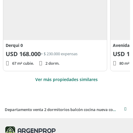
Derqui 0
Avenida V
USD
168.000
USD
18
+ $ 230.000 expensas
67 m² cubie.
2 dorm.
80 m² c
Ver más propiedades similares
Departamento venta 2 dormitorios balcón cocina nueva cordodoba