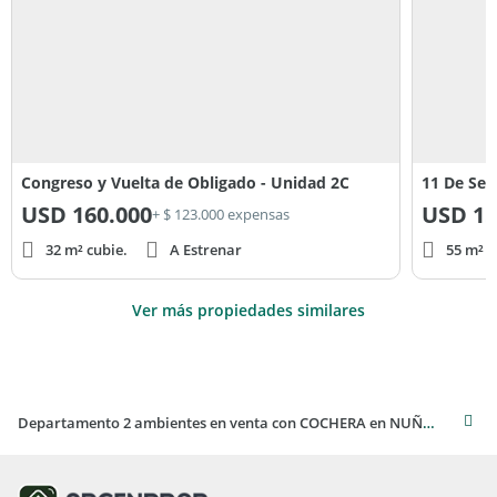
todo el año. Tren, colectivo y subte se encuentran a muy
pocas cuadras del emprendimiento, haciendo fácil y cómoda
la movilidad desde y hacia el barrio.
Congreso y Vuelta de Obligado - Unidad 2C
11 De Sep
USD
160.000
USD
15
+ $ 123.000 expensas
32 m² cubie.
A Estrenar
55 m² c
Ver más propiedades similares
Departamento 2 ambientes en venta con COCHERA en NUÑEZ (MOOD LARRALDE)