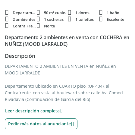
Departamento
50 m² cubie.
1 dorm.
1 baño
2 ambientes
1 cocheras
1 toilettes
Excelente
Contra Frente
Norte
Departamento 2 ambientes en venta con COCHERA en
NUÑEZ (MOOD LARRALDE)
Descripción
DEPARTAMENTO 2 AMBIENTES EN VENTA en NUñEZ en
MOOD LARRALDE
Departamento ubicado en CUARTO piso, (UF 404), al
Contrafrente, con vista al boulevard sobre calle Av. Comod.
Rivadavia (Continuación de Garcia del Río)
Leer descripción completa
Orientado al Norte.
Pedir más datos al anunciante
Se trata de un depto de 67m2 totales en construcción en
Mood Larralde.