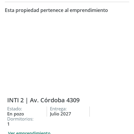
LEPORE VILLA CRESPO. LEPORE PROPIEDADES . LEPORE
Esta propiedad pertenece al emprendimiento
Propiedades S.A. CUIT : -9. C.U.C.I.C.B.A. Matrícula Nº 931
(Caballito, Villa Crespo, San Cristóbal). AVISO LEGAL: Las
descripciones arquitectónicas y funcionales, valores de
expensas, impuestos y servicios, fotos y medidas de este
inmueble son aproximados. Los datos fueron proporcionados
por el propietario y pueden no estar actualizados a la hora de
la visualización de este aviso por lo cual pueden arrojar
inexactitudes y discordancias con las que surgen de los las
facturas, títulos y planos legales del inmueble. El interesado
deberá realizar las verificaciones respectivas previamente a
la realización de cualquier operación, requiriendo por sí o
sus profesionales las copias necesarias de la documentación
que corresponda.
INTI 2 | Av. Córdoba 4309
Estado:
Entrega:
En pozo
Julio 2027
Dormitorios:
1
Ver emprendimiento