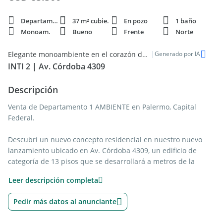
Departamento
37 m² cubie.
En pozo
1 baño
Monoam.
Bueno
Frente
Norte
|
Elegante monoambiente en el corazón de Palermo
Generado por IA
INTI 2 | Av. Córdoba 4309
Descripción
Venta de Departamento 1 AMBIENTE en Palermo, Capital
Federal.
Descubrí un nuevo concepto residencial en nuestro nuevo
lanzamiento ubicado en Av. Córdoba 4309, un edificio de
categoría de 13 pisos que se desarrollará a metros de la
Avenida Estado de Israel y a solo 300 metros de Avenida
Leer descripción completa
Scalabrini Ortiz, en el corazón de Palermo, el barrio con
mayor crecimiento de la Ciudad de Buenos Aires.
Pedir más datos al anunciante
Este proyecto ofrece una inversión ideal para renta