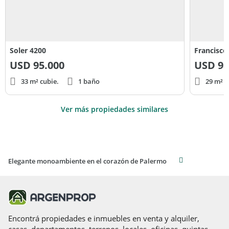
Soler 4200
Francisco
USD
95.000
USD
98
33 m² cubie.
1 baño
29 m² c
Ver más propiedades similares
Elegante monoambiente en el corazón de Palermo
Encontrá propiedades e inmuebles en venta y alquiler,
casas, departamentos, terrenos, locales, oficinas, quintas,