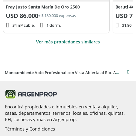
Fray Justo Santa María De Oro 2500
Beruti 44
USD
86.000
USD
76
+ $ 180.000 expensas
34 m² cubie.
1 dorm.
31,80 m
Ver más propiedades similares
Monoambiente Apto Profesional con Vista Abierta al Río- A metros de Plaza Italia-
Encontrá propiedades e inmuebles en venta y alquiler,
casas, departamentos, terrenos, locales, oficinas, quintas,
PH, cocheras y más en Argenprop.
Términos y Condiciones