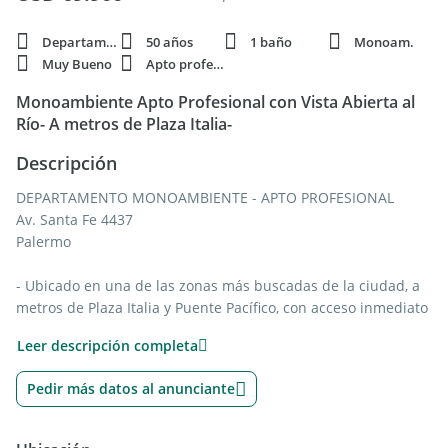
Departamento
50 años
1 baño
Monoam.
Muy Bueno
Apto profesi.
Monoambiente Apto Profesional con Vista Abierta al
Río- A metros de Plaza Italia-
Descripción
DEPARTAMENTO MONOAMBIENTE - APTO PROFESIONAL
Av. Santa Fe 4437
Palermo
- Ubicado en una de las zonas más buscadas de la ciudad, a
metros de Plaza Italia y Puente Pacífico, con acceso inmediato
a múltiples medios de transporte (Subte Línea D, Metrobus y
Leer descripción completa
principales avenidas), se presenta este departamento apto
profesional, ideal tanto para vivienda como inversión.
Pedir más datos al anunciante
La unidad se destaca por su excelente luminosidad y vista
abierta al río, lo que le aporta amplitud visual y calidad de