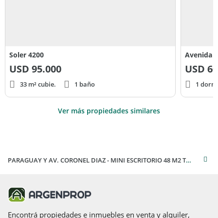
Soler 4200
Avenida S
USD
95.000
USD
60
33 m² cubie.
1 baño
1 dorm
Ver más propiedades similares
PARAGUAY Y AV. CORONEL DIAZ - MINI ESCRITORIO 48 M2 T/A NUEVO AMPLIO PATIO
Encontrá propiedades e inmuebles en venta y alquiler,