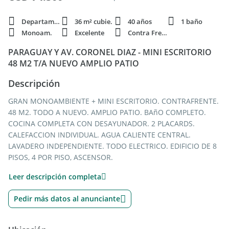
Departamento
36 m² cubie.
40 años
1 baño
Monoam.
Excelente
Contra Frente
PARAGUAY Y AV. CORONEL DIAZ - MINI ESCRITORIO
48 M2 T/A NUEVO AMPLIO PATIO
Descripción
GRAN MONOAMBIENTE + MINI ESCRITORIO. CONTRAFRENTE.
48 M2. TODO A NUEVO. AMPLIO PATIO. BAñO COMPLETO.
COCINA COMPLETA CON DESAYUNADOR. 2 PLACARDS.
CALEFACCION INDIVIDUAL. AGUA CALIENTE CENTRAL.
LAVADERO INDEPENDIENTE. TODO ELECTRICO. EDIFICIO DE 8
PISOS, 4 POR PISO, ASCENSOR.
Leer descripción completa
EXPENSAS: $ 168.000.- + $ 37.200.- DE EXTRAORDINARIAS
Pedir más datos al anunciante
ENTRE AV. CORONEL DIAZ Y GUISE
(A 2 CUADRAS DEL BOULEVARD CHARCAS - A 3 CUADRAS DE
AV. HONDURAS - A 4 DEL SHOPPING ALTO PALERMO Y SUBTE