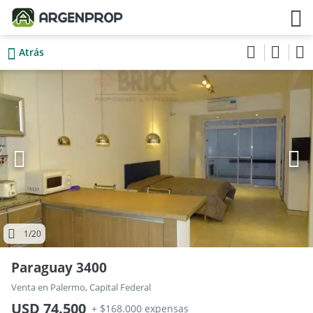
Atrás
1
/20
Paraguay 3400
Venta en Palermo, Capital Federal
USD 74.500
+ $168.000 expensas