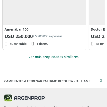
Amenábar 100
Doctor Em
USD
250.000
USD
23
+ $ 200.000 expensas
40 m² cubie.
1 dorm.
41 m² c
Ver más propiedades similares
2 AMBIENTES A ESTRENAR PALERMO RECOLETA - FULL AMENITIES