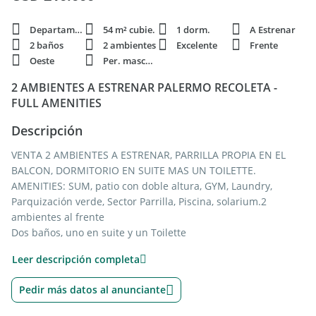
Departamento
54 m² cubie.
1 dorm.
A Estrenar
2 baños
2 ambientes
Excelente
Frente
Oeste
Per. mascota
2 AMBIENTES A ESTRENAR PALERMO RECOLETA -
FULL AMENITIES
Descripción
VENTA 2 AMBIENTES A ESTRENAR, PARRILLA PROPIA EN EL
BALCON, DORMITORIO EN SUITE MAS UN TOILETTE.
AMENITIES: SUM, patio con doble altura, GYM, Laundry,
Parquización verde, Sector Parrilla, Piscina, solarium.2
ambientes al frente
Dos baños, uno en suite y un Toilette
Balcon con Parrilla propia
Leer descripción completa
En la terraza accesible, se ubica la piscina con solárium, un á
rea de juegos de niños, un espacio chill out y un sector
Pedir más datos al anunciante
de parrillas. Todo al aire libre rodeado de vegetación.
Diseño de vanguardia.