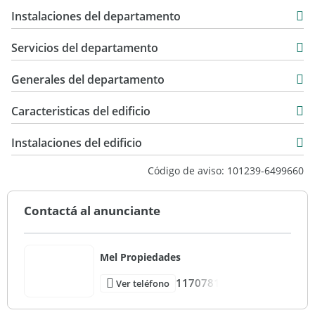
191 m2
Instalaciones del departamento
Servicios del departamento
Generales del departamento
Caracteristicas del edificio
8
Instalaciones del edificio
1
Código de aviso: 101239-6499660
47
Entre Medianeras
Contactá al anunciante
Muy Bueno
Mel Propiedades
1170781
Ver teléfono