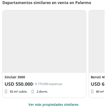
Departamentos similares en venta en Palermo
Sinclair 3000
Beruti 46
USD
550.000
USD
65
+ $ 770.000 expensas
92 m² cubie.
2 dorm.
80 m² c
Ver más propiedades similares