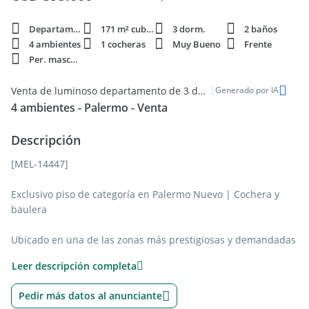
Departamento
171 m² cubie.
3 dorm.
2 baños
4 ambientes
1 cocheras
Muy Bueno
Frente
Per. mascota
|
Venta de luminoso departamento de 3 dormitorios en Palermo
Generado por IA
4 ambientes - Palermo - Venta
Descripción
[MEL-14447]
Exclusivo piso de categoría en Palermo Nuevo | Cochera y
baulera
Ubicado en una de las zonas más prestigiosas y demandadas
de Buenos Aires, a metros de la Embajada de Estados Unidos,
Leer descripción completa
Av. del Libertador, el Jardín Japonés y los Bosques de
Palermo, este distinguido piso completo combina amplitud,
Pedir más datos al anunciante
privacidad y una ubicación inmejorable.