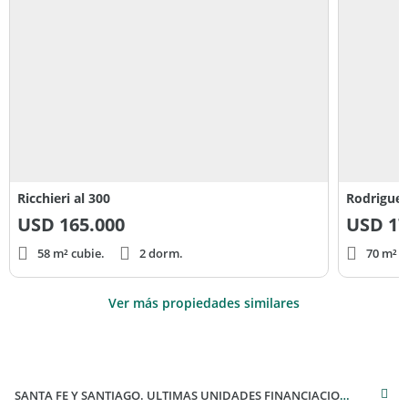
Ricchieri al 300
Rodriguez
USD
165.000
USD
17
58 m² cubie.
2 dorm.
70 m² c
Ver más propiedades similares
SANTA FE Y SANTIAGO. ULTIMAS UNIDADES FINANCIACION PROPIA. CALIDAD SUPERIOR