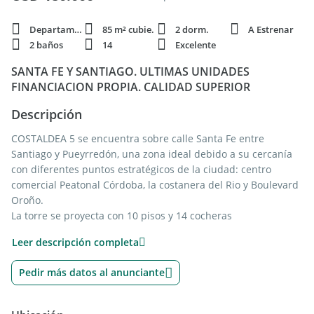
Departamento
85 m² cubie.
2 dorm.
A Estrenar
2 baños
14
Excelente
SANTA FE Y SANTIAGO. ULTIMAS UNIDADES
FINANCIACION PROPIA. CALIDAD SUPERIOR
Descripción
COSTALDEA 5 se encuentra sobre calle Santa Fe entre
Santiago y Pueyrredón, una zona ideal debido a su cercanía
con diferentes puntos estratégicos de la ciudad: centro
comercial Peatonal Córdoba, la costanera del Rio y Boulevard
Oroño.
La torre se proyecta con 10 pisos y 14 cocheras
Quincho con parrillero, pileta y solárium en PISO 11
Leer descripción completa
Semipisos con 2 ascensores.
Perfecta calidad con pisos de madera flotante importados
Pedir más datos al anunciante
Cocina completa con muebles de alacena y bajo mesada,
bacha de acero inoxidable Marca JOHNSON,
Sistema de calefacción completa por radiadores (CALDERA