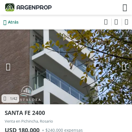
Atrás
1
/42
SANTA FE 2400
Venta en Pichincha, Rosario
USD 180.000
+ $240.000 expensas