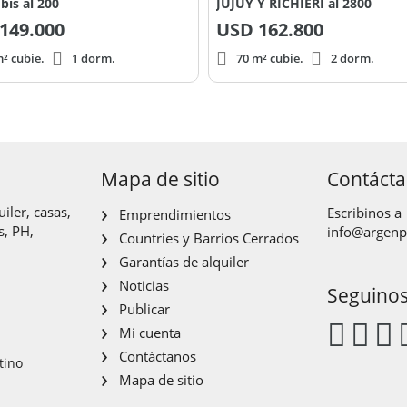
bis al 200
JUJUY Y RICHIERI al 2800
149.000
USD
162.800
² cubie.
1 dorm.
70 m² cubie.
2 dorm.
Mapa de sitio
Contáct
iler, casas,
Escribinos a
Emprendimientos
s, PH,
info@argen
Countries y Barrios Cerrados
Garantías de alquiler
Noticias
Seguino
Publicar
Mi cuenta
Contáctanos
tino
Mapa de sitio