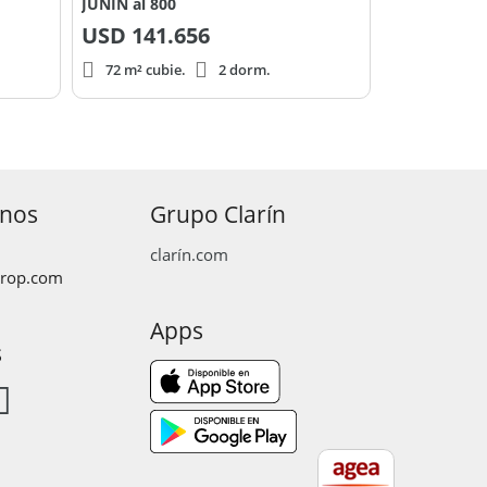
JUNIN al 800
USD
141.656
72 m² cubie.
2 dorm.
anos
Grupo Clarín
clarín.com
prop.com
Apps
s