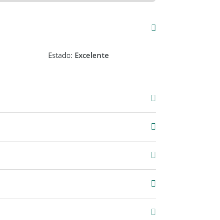
Estado:
Excelente
Venta
USD 150.000
7 m2
74,14 m2