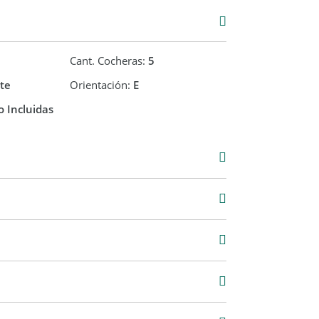
Cant. Cocheras:
5
te
Orientación:
E
 Incluidas
Venta
USD 78.000