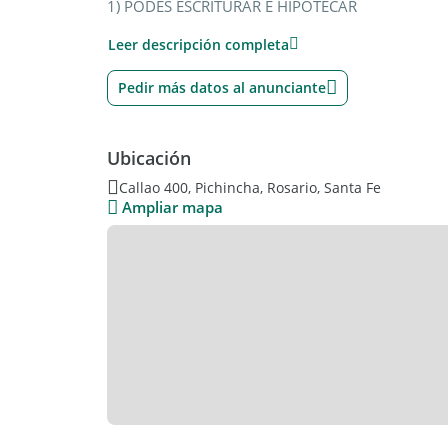
1) PODES ESCRITURAR E HIPOTECAR
2) NO SE PERMITEN ALQUILERES TEMPORARIOS EN
Leer descripción completa
Ambientes:
Pedir más datos al anunciante
Balcón
Ambiente principal
Ubicación
Callao 400, Pichincha, Rosario, Santa Fe
Ampliar mapa