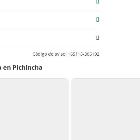
4
Primera
Categoria
Código de aviso: 165115-306192
 en Pichincha