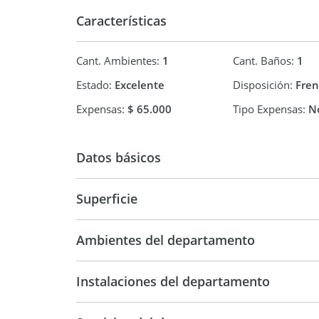
Características
Cant. Ambientes:
1
Cant. Baños:
1
Estado:
Excelente
Disposición:
Fren
Expensas:
$ 65.000
Tipo Expensas:
No
Datos básicos
Superficie
Departamento
41 m2
41 m2
Ambientes del departamento
Instalaciones del departamento