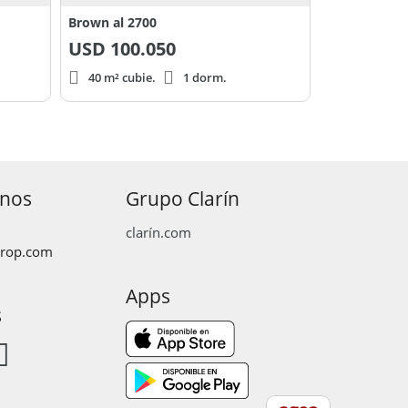
Brown al 2700
USD
100.050
40 m² cubie.
1 dorm.
anos
Grupo Clarín
clarín.com
prop.com
Apps
s