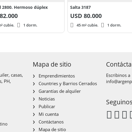
al 2800. Hermoso dúplex
Salta 3187
82.000
USD
80.000
² cubie.
1 dorm.
45 m² cubie.
1 dorm.
Mapa de sitio
Contáct
iler, casas,
Escribinos a
Emprendimientos
s, PH,
info@argen
Countries y Barrios Cerrados
Garantías de alquiler
Noticias
Seguino
Publicar
Mi cuenta
Contáctanos
tino
Mapa de sitio