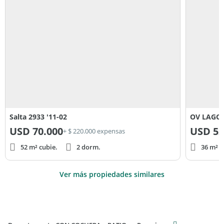
Salta 2933 '11-02
OV LAGOS
USD
70.000
USD
52
+ $ 220.000 expensas
52 m² cubie.
2 dorm.
36 m² c
Ver más propiedades similares