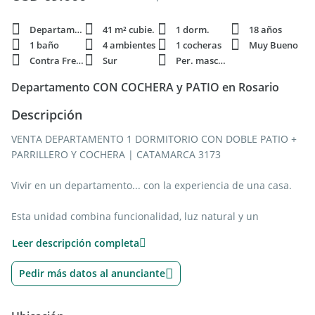
Departamento
41 m² cubie.
1 dorm.
18 años
1 baño
4 ambientes
1 cocheras
Muy Bueno
Contra Frente
Sur
Per. mascota
Departamento CON COCHERA y PATIO en Rosario
Descripción
VENTA DEPARTAMENTO 1 DORMITORIO CON DOBLE PATIO +
PARRILLERO Y COCHERA | CATAMARCA 3173
Vivir en un departamento... con la experiencia de una casa.
Esta unidad combina funcionalidad, luz natural y un
diferencial difícil de encontrar en Rosario: dos patios
Leer descripción completa
exclusivos, uno de ellos con parrillero propio, ideal para
disfrutar reuniones, aire libre y momentos cotidianos con
Pedir más datos al anunciante
mayor calidad de vida.
Un espacio pensado para quienes buscan algo más que