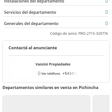
USD 390.000
Instalaciones del departamento
163 m2
supeditada a que el propietario cumplimente el trámite ante
la AFIP para la obtención del Número de COTI
Servicios del departamento
correspondiente. La información no es contractual.
Generales del departamento
Si querés saber el valor de tu propiedad, contactate con
nosotros y tasamos tu propiedad en 48hs.
Código de aviso: PRO-2715-329776
Contactá al anunciante
Vanzini Propiedades
+543413
Ver teléfono
Departamentos similares en venta en Pichincha