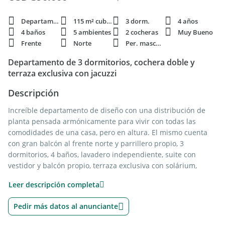
Departamento
115 m² cubie.
3 dorm.
4 años
4 baños
5 ambientes
2 cocheras
Muy Bueno
Frente
Norte
Per. mascota
Departamento de 3 dormitorios, cochera doble y
terraza exclusiva con jacuzzi
Descripción
Increíble departamento de diseño con una distribución de
planta pensada armónicamente para vivir con todas las
comodidades de una casa, pero en altura. El mismo cuenta
con gran balcón al frente norte y parrillero propio, 3
dormitorios, 4 baños, lavadero independiente, suite con
vestidor y balcón propio, terraza exclusiva con solárium,
segundo parrillero con pérgola y jacuzzi propio. Ventilación
Leer descripción completa
cruzada. Ingreso a hall de recepción con baño toilette oculto,
gran living-comedor con cocina anexa, balcón al frente norte
Pedir más datos al anunciante
con parrillero, dormitorios secundarios al contrafrente
separado del dormitorio principal que se encuentra al frente.