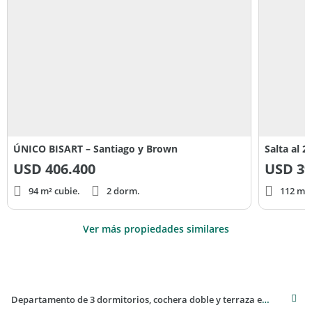
ÚNICO BISART – Santiago y Brown
Salta al 2
USD
406.400
USD
39
94 m² cubie.
2 dorm.
112 m² 
Ver más propiedades similares
Departamento de 3 dormitorios, cochera doble y terraza exclusiva con jacuzzi