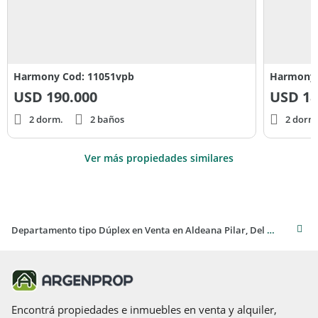
Harmony Cod: 11051vpb
Harmony 
USD
190.000
USD
18
2 dorm.
2 baños
2 dorm
Ver más propiedades similares
Departamento tipo Dúplex en Venta en Aldeana Pilar, Del Viso, Pilar
Encontrá propiedades e inmuebles en venta y alquiler,