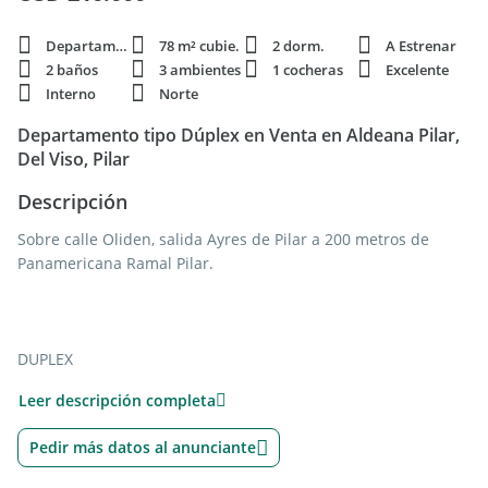
Departamento
78 m² cubie.
2 dorm.
A Estrenar
2 baños
3 ambientes
1 cocheras
Excelente
Interno
Norte
Departamento tipo Dúplex en Venta en Aldeana Pilar,
Del Viso, Pilar
Descripción
Sobre calle Oliden, salida Ayres de Pilar a 200 metros de
Panamericana Ramal Pilar.
DUPLEX
Leer descripción completa
Unidad de 3 ambientes con jardín.
Pedir más datos al anunciante
P.B: Amplio living-comedor, cocina y toilette.