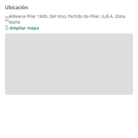
P.A: Dormitorio principal con vestidor. 2do dormitorio con
Ubicación
placard. Baño completo que los asiste.
Aldeana Pilar 1600, Del Viso, Partido de Pilar, G.B.A. Zona
Norte
Exterior: Galería con parrillla y jardín de 26m2. Cochera con
Ampliar mapa
espacio para dos autos.
CONSULTAR POR FINANCIACIÓN
EL DESARROLLO:
Desarrollado sobre un terreno de 9.760 m2 , se encuentra
este proyecto pensado para aquellos que buscan espacios
verdes, confort, calidad, privacidad y una vida distinta.
50 casas tipo townhouses, de 3, 4 y 5 ambientes en dúplex o
triplex y todas con jardín propio, galería, parrilla, y opcional