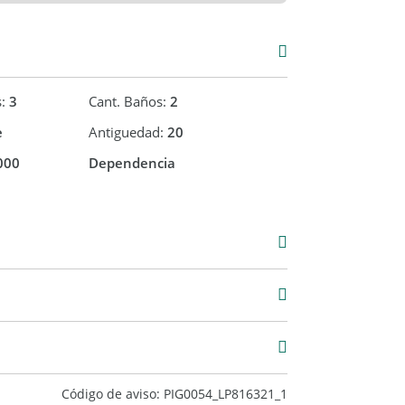
ar actualizados a la hora de la visualización
tudes y discordancias con las que surgen de las
 interesado deberá realizar las verificaciones
uier operación, requiriendo por sí o sus
ntación que corresponda.. - Mat.
s:
3
Cant. Baños:
2
e
Antiguedad:
20
000
Dependencia
Venta
USD 178.900
186 m2
289 m2
Código de aviso: PIG0054_LP816321_1