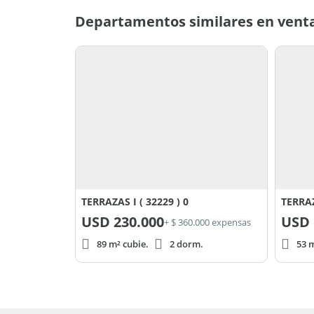
Departamentos similares en venta
TERRAZAS I ( 32229 ) 0
TERRAZ
USD
230.000
USD
+ $ 360.000 expensas
89 m² cubie.
2 dorm.
53 m