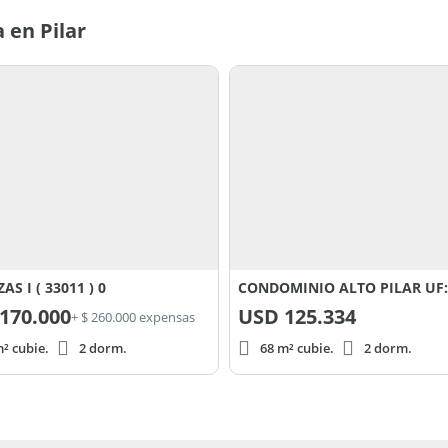
 en Pilar
AS I ( 33011 ) 0
CONDOMINIO ALTO PILAR UF:
170.000
USD
125.334
+ $ 260.000 expensas
² cubie.
2 dorm.
68 m² cubie.
2 dorm.