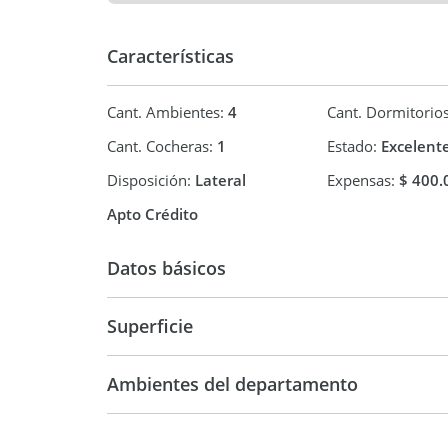
proporcionados por el propietario y pueden no est
de este aviso por lo cual pueden arrojar inexacti
facturas, títulos y planos legales del inmueble. El
Características
respectivas previamente a la realización de cualq
profesionales las copias necesarias de la docume
Cant. Ambientes:
4
Cant. Dormitorio
Cant. Cocheras:
1
Estado:
Excelent
Disposición:
Lateral
Expensas:
$ 400.
Apto Crédito
Datos básicos
Semipiso
Superficie
103 m2
Ambientes del departamento