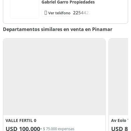
Gabriel Garro Propiedades
2254422
Ver teléfono
Departamentos similares en venta en Pinamar
VALLE FERTIL 0
Av Eolo Y
USD
100.000
USD
80
+ $ 75.000 expensas